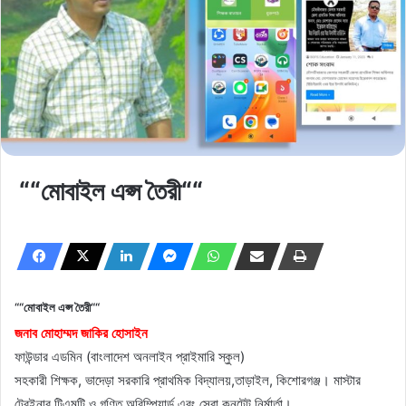
““মোবাইল এপ্স তৈরী““
““মোবাইল এপ্স তৈরী““
জনাব মোহাম্মদ জাকির হোসাইন
ফাউন্ডার এডমিন (বাংলাদেশ অনলাইন প্রাইমারি স্কুল)
সহকারী শিক্ষক, ভাদেড়া সরকারি প্রাথমিক বিদ্যালয়,তাড়াইল, কিশোরগঞ্জ। মাস্টার
ট্রেইনার টিএমটি ও গণিত অরিম্পিয়ার্ড এবং সেরা কনটেন্ট নির্মার্তা।