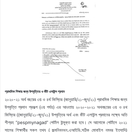
প্রাথমিক শিক্ষার জন্য উপবৃত্তির ও কীট এলাউন্স প্রদান
২০২০-২১ অর্থ বছরের ৩য় ও ৪র্থ কিস্তির (জানুয়ারি/২১-জুন/২১) প্রাথমিক শিক্ষার জন্য
উপবৃত্তি প্রদান প্রকল্প (৩য় পর্যয়) এর আওতায় ২০২০-২০২১ অথবছরের ৩য় ও ৪থ
কিস্তির ((জানুয়ারি/২১-জুন/২১) উপবৃত্তির অর্থ এবং কীট এলাউন্স প্রদানের লক্ষ্যে অতি
শীগ্রহ “pespmynagad” পোর্টাল উন্মুক্ত করা হবে। সে আলোকে পোর্টালে ২০২১
সালের শিক্ষার্থীর সকল তথ্য ( জন্মনিবন্ধন,এআইডি,সঠিক মোবাইল নম্বর ইত্যাদি)