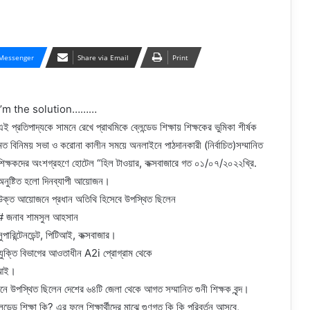
Messenger
Share via Email
Print
I’m the solution………
এই প্রতিপাদ্যকে সামনে রেখে প্রাথমিকে ব্লেন্ডেড শিক্ষায় শিক্ষকের ভুমিকা শীর্ষক
মত বিনিময় সভা ও করোনা কালীন সময়ে অনলাইনে পাঠদানকারী (নির্বাচিত)সম্মানিত
শিক্ষকদের অংশগ্রহণে হোটেল “হিল টাওয়ার, কক্সবাজারে গত ০১/০৭/২০২২খ্রি.
অনুষ্টিত হলো দিনব্যাপী আয়োজন।
উক্ত আয়োজনে প্রধান অতিথি হিসেবে উপস্থিত ছিলেন
# জনাব শামসুল আহসান
সুপারিন্টেনডেন্ট, পিটিআই, কক্সবাজার।
রযুক্তি বিভাগের আওতাধীন A2i প্রোগ্রাম থেকে
টুআই।
ানে উপস্থিত ছিলেন দেশের ৬৪টি জেলা থেকে আগত সম্মানিত গুনী শিক্ষক বৃন্দ।
লেন্ডেড শিক্ষা কি? এর ফলে শিক্ষার্থীদের মাঝে গুণগত কি কি পরিবর্তন আসবে,