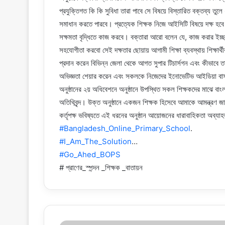
প্রযুক্তিগত কি কি সুবিধা তারা পাবে সে বিষয়ে বিস্তারিত বক্তব্য তুল
সমাধান করতে পারবে। প্রত্যেক শিক্ষক নিজে আইসিটি বিষয়ে দক্ষ হবে এ
সক্ষমতা বৃদ্ধিতে কাজ করবে। বক্তারা আরো বলেন যে, কাজ করার ইচ্ছা 
সহযোগীতা করবো সেই দক্ষতার ছোয়ায় আগামী শিক্ষা ব্যবস্থায় শিক্ষার্থ
প্রদান করেন বিভিন্ন জেলা থেকে আগত সুপার টিচার্সগন এবং কীভাবে তা
অভিজ্ঞতা শেয়ার করেন এবং সকলকে নিজেদের ইনোভেটিভ আইডিয়া বাস্তব
অনুষ্ঠানের ২য় অধিবেশনে অনুষ্ঠানে উপস্থিত সকল শিক্ষকদের মাঝে বাং
অতিথিবৃন্দ। উক্ত অনুষ্ঠানে একজন শিক্ষক হিসেবে আমাকে আমন্ত্রণ 
কর্তৃপক্ষ ভবিষ্যতে এই ধরনের অনুষ্ঠান আয়োজনের ধারাবাহিকতা অব্য
#Bangladesh_Online_Primary_School
.
#I_Am_The_Solution
…
#Go_Ahed_BOPS
# প্রাণের_স্পন্দন _শিক্ষক _বাতায়ন